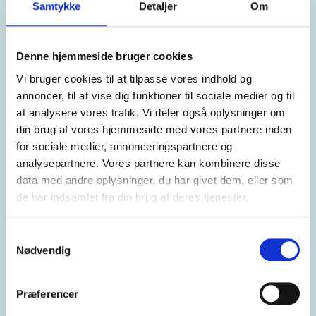
Samtykke
Detaljer
Om
Henn-jiette S
Både min mand og jeg har fået opereret vores
øjne for at slippe for briller. Min mand fik i
Denne hjemmeside bruger cookies
november …
Vi bruger cookies til at tilpasse vores indhold og
annoncer, til at vise dig funktioner til sociale medier og til
at analysere vores trafik. Vi deler også oplysninger om
din brug af vores hjemmeside med vores partnere inden
Kategori:
Brillefri
for sociale medier, annonceringspartnere og
Michael
analysepartnere. Vores partnere kan kombinere disse
data med andre oplysninger, du har givet dem, eller som
Det tog kun en halv times tid for en normal
de har indsamlet fra din brug af deres tjenester.
undersøgelse, og det blev gjort helt uden
øjendråber til udvidelse …
Samtykkevalg
Nødvendig
Kategori:
Brillefri
Præferencer
Lennie K.