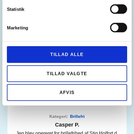
Fik Stig Holfort og hans team anbefalet af en god
Statistik
bekendt. Min kone og jeg bookede tid og fik en …
Marketing
Kategori:
Brillefri
TILLAD ALLE
Anette L.
Tusind tusind tusind tak for god og
topprofessionel behandling. Resultatet af min
TILLAD VALGTE
øjenoperation er udover hvad jeg havde turdet
drømme …
AFVIS
Kategori:
Brillefri
Casper P.
Jeg blev opereret for brillefrihed af Stig Holfort d.