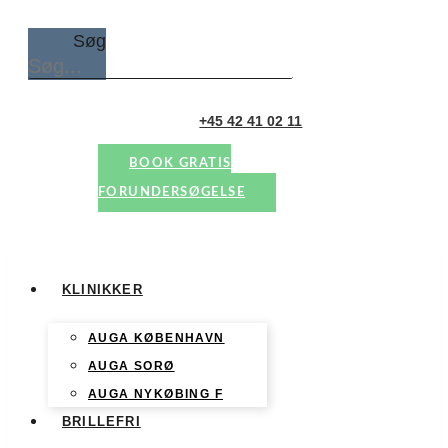
Søg
+45 42 41 02 11
BOOK GRATIS
FORUNDERSØGELSE
KLINIKKER
AUGA KØBENHAVN
AUGA SORØ
AUGA NYKØBING F
BRILLEFRI