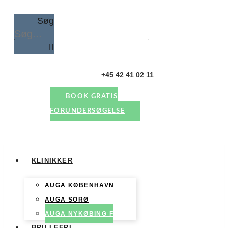
Søg
+45 42 41 02 11
BOOK GRATIS
FORUNDERSØGELSE
KLINIKKER
AUGA KØBENHAVN
AUGA SORØ
AUGA NYKØBING F
BRILLEFRI