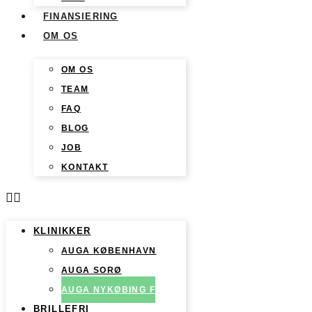
FINANSIERING
OM OS
OM OS
TEAM
FAQ
BLOG
JOB
KONTAKT
KLINIKKER
AUGA KØBENHAVN
AUGA SORØ
AUGA NYKØBING F
BRILLEFRI