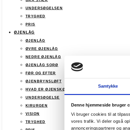
GRÅ STÆR
UNDERSØGELSEN
TRYGHED
PRIS
ØJENLÅG
ØJENLÅG
ØVRE ØJENLÅG
NEDRE ØJENLÅG
ØJENLÅG SORØ
FØR OG EFTER
ØJENBRYNSLØFT
Samtykke
HVAD ER ØJENSKØNHED
UNDERSØGELSE
Denne hjemmeside bruger c
KIRURGEN
Vi bruger cookies til at tilpas
VISION
vores trafik. Vi deler også 
TRYGHED
annonceringspartnere og anal