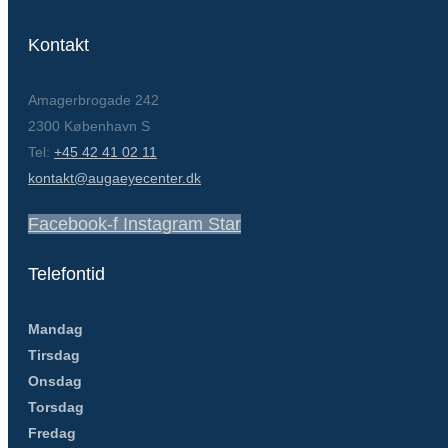
Kontakt
Amagerbrogade 242
2300 København S
Tel:
+45 42 41 02 11
kontakt@augaeyecenter.dk
Facebook-f
Instagram
Star
Telefontid
Mandag
Tirsdag
Onsdag
Torsdag
Fredag