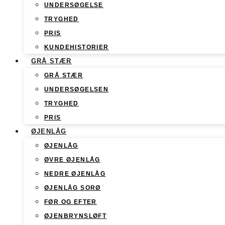
UNDERSØGELSE
TRYGHED
PRIS
KUNDEHISTORIER
GRÅ STÆR
GRÅ STÆR
UNDERSØGELSEN
TRYGHED
PRIS
ØJENLÅG
ØJENLÅG
ØVRE ØJENLÅG
NEDRE ØJENLÅG
ØJENLÅG SORØ
FØR OG EFTER
ØJENBRYNSLØFT