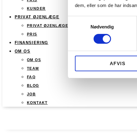
PRIS
dem, eller som de har indsaml
KUNDER
PRIVAT ØJENLÆGE
Samtykkevalg
PRIVAT ØJENLÆGE
Nødvendig
PRIS
FINANSIERING
OM OS
OM OS
AFVIS
TEAM
FAQ
BLOG
JOB
KONTAKT