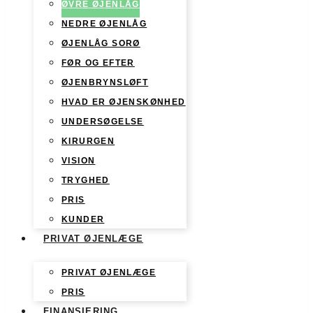
ØVRE ØJENLÅG
NEDRE ØJENLÅG
ØJENLÅG SORØ
FØR OG EFTER
ØJENBRYNSLØFT
HVAD ER ØJENSKØNHED
UNDERSØGELSE
KIRURGEN
VISION
TRYGHED
PRIS
KUNDER
PRIVAT ØJENLÆGE
PRIVAT ØJENLÆGE
PRIS
FINANSIERING