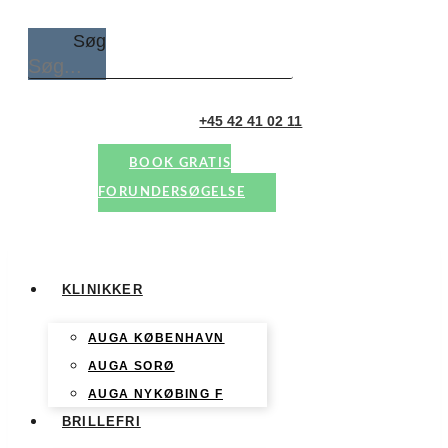
Søg
+45 42 41 02 11
BOOK GRATIS
FORUNDERSØGELSE
KLINIKKER
AUGA KØBENHAVN
AUGA SORØ
AUGA NYKØBING F
BRILLEFRI