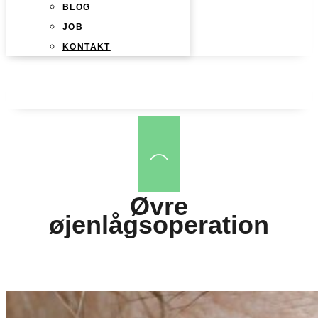
BLOG
JOB
KONTAKT
Øvre
øjenlågsoperation