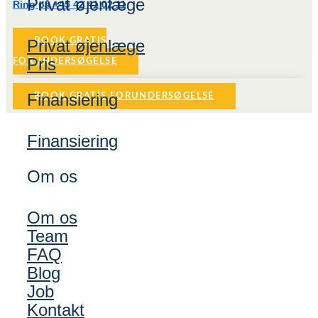
Privat øjenlæge
Ring på +45 42 41 02 11
Privat øjenlæge
BOOK GRATIS
Pris
FORUNDERSØGELSE
Finansiering
BOOK GRATIS FORUNDERSØGELSE
Finansiering
Om os
Om os
Team
FAQ
Blog
Job
Kontakt